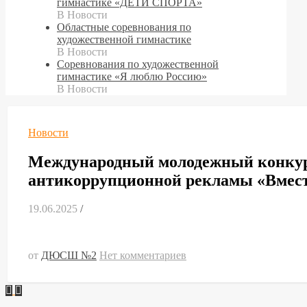
гимнастике «ДЕТИ СПОРТА»
В Новости
Областные соревнования по
художественной гимнастике
В Новости
Cоревнования по художественной
гимнастике «Я люблю Россию»
В Новости
Новости
Международный молодежный конкур
антикоррупционной рекламы «Вмест
19.06.2025
/
от
ДЮСШ №2
Нет комментариев