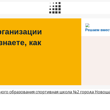
рганизации
Решаем вмес
наете, как
ого образования спортивная школа №2 города Новош