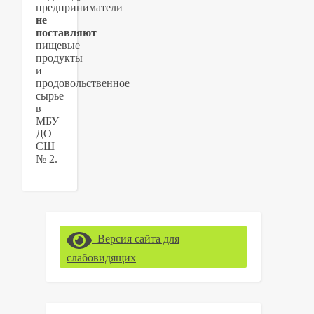
предприниматели
не
поставляют
пищевые
продукты
и
продовольственное
сырье
в
МБУ
ДО
СШ
№ 2.
Версия сайта для
слабовидящих