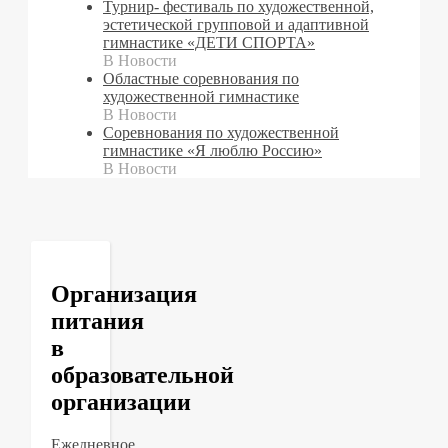
Турнир- фестиваль по художественной,
эстетической групповой и адаптивной
гимнастике «ДЕТИ СПОРТА»
В Новости
Областные соревнования по
художественной гимнастике
В Новости
Cоревнования по художественной
гимнастике «Я люблю Россию»
В Новости
Организация
питания
в
образовательной
организации
Ежедневное