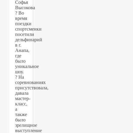
Софья
Высокова
? Во
время
поездки
спортсменки
посетили
дельфинарий
в г.
Анапа,
где
было
уникальное
шоу.
? На
соревнованиях
присутствовала,
давала
мастер-
класс,
а
также
было
зрелищное
выступление