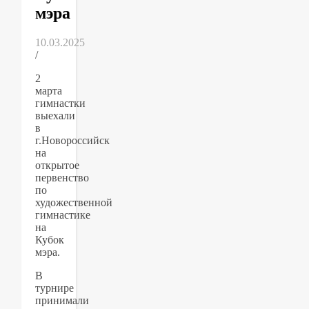
мэра
10.03.2025
/
2
марта
гимнастки
выехали
в
г.Новороссийск
на
открытое
первенство
по
художественной
гимнастике
на
Кубок
мэра.
В
турнире
принимали