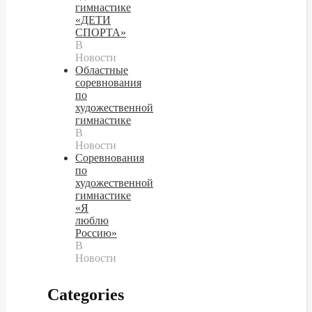
гимнастике
«ДЕТИ
СПОРТА»
В
Новости
Областные
соревнования
по
художественной
гимнастике
В
Новости
Cоревнования
по
художественной
гимнастике
«Я
люблю
Россию»
В
Новости
Categories