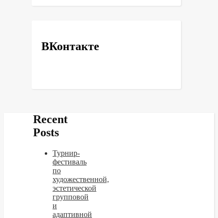
ВКонтакте
Recent
Posts
Турнир-
фестиваль
по
художественной,
эстетической
групповой
и
адаптивной