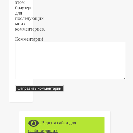
этом
браузере
для
последующих
моих
комментариев.
Комментарий
Версия сайта для
слабовидящих