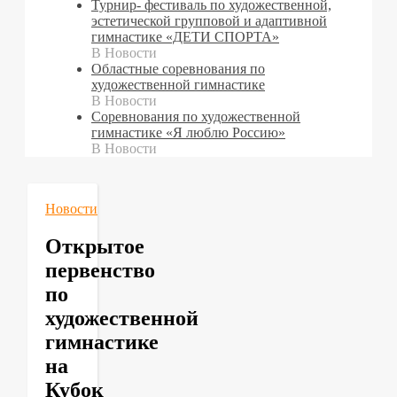
Турнир- фестиваль по художественной,
эстетической групповой и адаптивной
гимнастике «ДЕТИ СПОРТА»
В Новости
Областные соревнования по
художественной гимнастике
В Новости
Cоревнования по художественной
гимнастике «Я люблю Россию»
В Новости
Новости
Открытое
первенство
по
художественной
гимнастике
на
Кубок