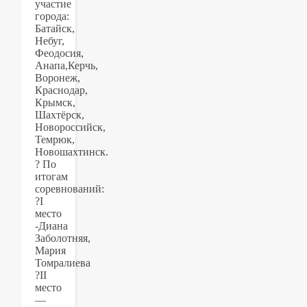
участие
города:
Батайск,
Небуг,
Феодосия,
Анапа,Керчь,
Воронеж,
Краснодар,
Крымск,
Шахтёрск,
Новороссийск,
Темрюк,
Новошахтинск.
?️ По
итогам
соревнований:
?I
место
-Диана
Заболотняя,
Мария
Томралиева
?II
место
—