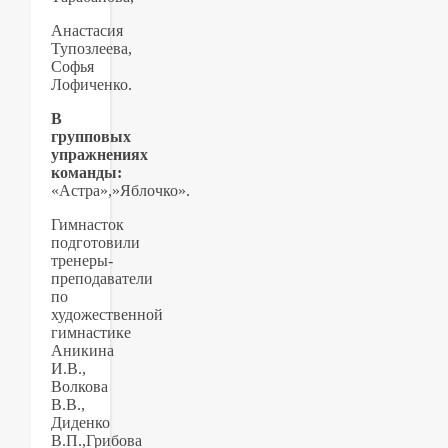
Анастасия
Тупозлеева,
Софья
Лофиченко.
В
групповых
упражнениях
команды:
«Астра»,»Яблочко».
Гимнасток
подготовили
тренеры-
преподаватели
по
художественной
гимнастике
Аникина
И.В.,
Волкова
В.В.,
Диденко
В.П.,Грибова