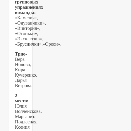
групповых
упражнениях
команды:
«Камелия»,
«Одуванчики»,
«Виктория»,
«Огоньки»,
«Эксклюзив»,
«Бруснички»,»Ореон».
Трио
-
Вера
Новова,
Кира
Кучеренко,
Дарья
Ветрова.
2
место:
Юлия
Волченскова,
Маргарита
Подлесная,
Ксения