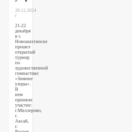
28.12.2024
/
21-22
декабря
в г.
Новошахтинске
прошел
открытый
турнир
по
художественной
гимнастике
«Зимние
узоры».
В
нем
приняли
участие:
г.Миллерово,
г.
Аксай,
г.
Ростов-