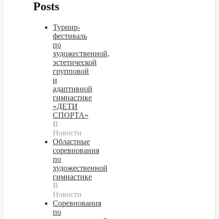
Posts
Турнир-
фестиваль
по
художественной,
эстетической
групповой
и
адаптивной
гимнастике
«ДЕТИ
СПОРТА»
В
Новости
Областные
соревнования
по
художественной
гимнастике
В
Новости
Cоревнования
по