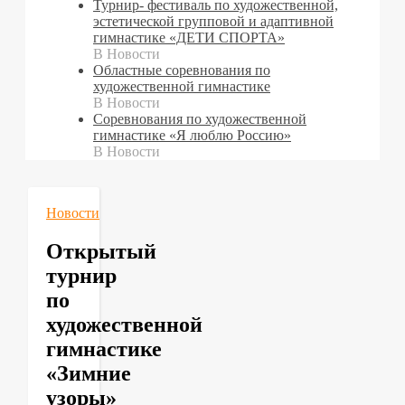
Турнир- фестиваль по художественной,
эстетической групповой и адаптивной
гимнастике «ДЕТИ СПОРТА»
В Новости
Областные соревнования по
художественной гимнастике
В Новости
Cоревнования по художественной
гимнастике «Я люблю Россию»
В Новости
Новости
Открытый
турнир
по
художественной
гимнастике
«Зимние
узоры»