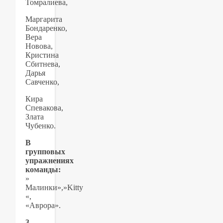
Томралиева,
Маргарита
Бондаренко,
Вера
Новова,
Кристина
Сбитнева,
Дарья
Савченко,
Кира
Спевакова,
Злата
Чубенко.
В
групповых
упражнениях
команды:
»
Малинки»,»Kitty
«,
«Аврора».
3