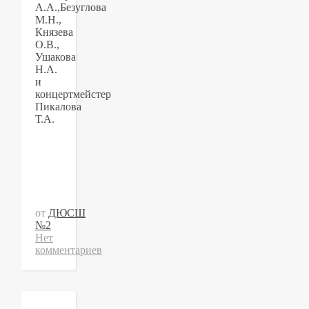
А.А.,Безуглова
М.Н.,
Князева
О.В.,
Ушакова
Н.А.
и
концертмейстер
Пикалова
Т.А.
от
ДЮСШ
№2
Нет
комментариев